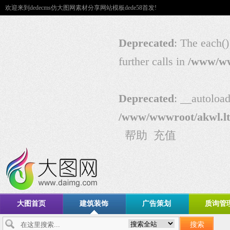
欢迎来到dedecms仿大图网素材分享网站模板dede58首发!
Deprecated
: The each()
further calls in
/www/ww
Deprecated
: __autoload
/www/wwwroot/akwl.lt
帮助
充值
大图首页
建筑装饰
广告策划
质询管