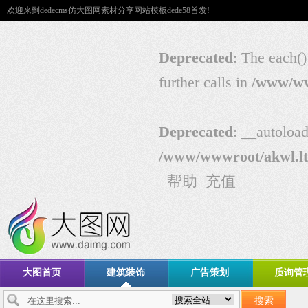
欢迎来到dedecms仿大图网素材分享网站模板dede58首发!
Deprecated
: The each()
further calls in
/www/ww
Deprecated
: __autoload
/www/wwwroot/akwl.lt
帮助
充值
大图首页
建筑装饰
广告策划
质询管