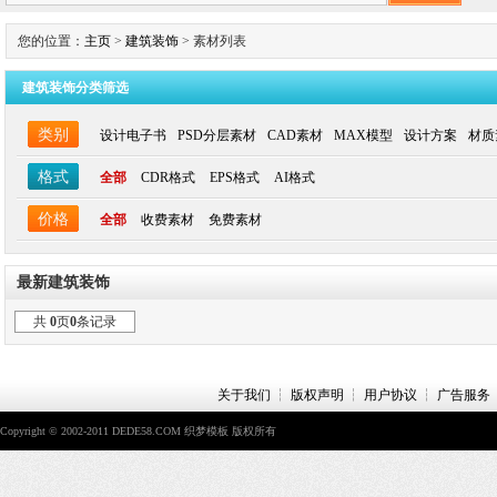
您的位置：
主页
>
建筑装饰
> 素材列表
建筑装饰分类筛选
类别
设计电子书
PSD分层素材
CAD素材
MAX模型
设计方案
材质
格式
全部
CDR格式
EPS格式
AI格式
价格
全部
收费素材
免费素材
最新建筑装饰
共
0
页
0
条记录
关于我们
┆
版权声明
┆
用户协议
┆
广告服务
Copyright © 2002-2011 DEDE58.COM 织梦模板 版权所有
Power by Dede168