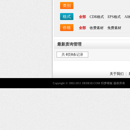
类别
格式
全部
CDR格式
EPS格式
AI
价格
全部
收费素材
免费素材
最新质询管理
共
0
页
0
条记录
关于我们
┆
Copyright © 2002-2011 DEDE58.COM 织梦模板 版权所有
Po