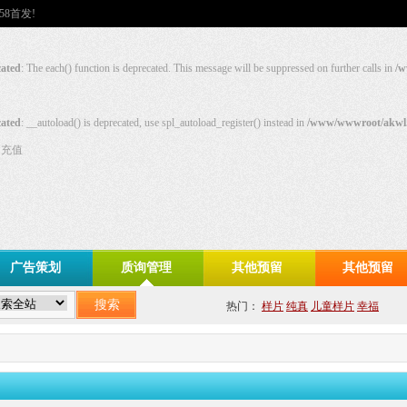
58首发!
ated
: The each() function is deprecated. This message will be suppressed on further calls in
/w
ated
: __autoload() is deprecated, use spl_autoload_register() instead in
/www/wwwroot/akwl.
充值
广告策划
质询管理
其他预留
其他预留
热门：
样片
纯真
儿童样片
幸福