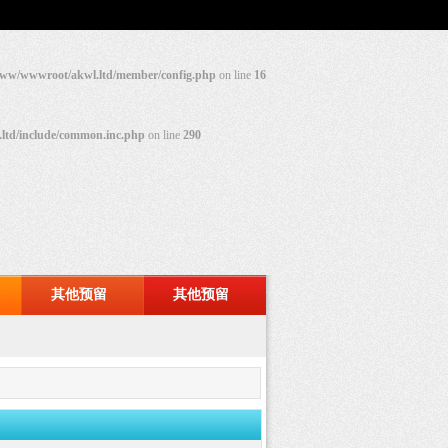
ww/wwwroot/akwl.ltd/member/config.php
on line
16
ltd/include/common.inc.php
on line
290
其他预留
其他预留