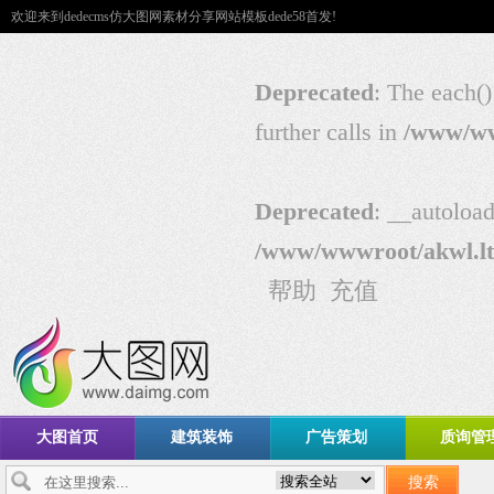
欢迎来到dedecms仿大图网素材分享网站模板dede58首发!
Deprecated
: The each()
further calls in
/www/ww
Deprecated
: __autoload
/www/wwwroot/akwl.lt
帮助
充值
大图首页
建筑装饰
广告策划
质询管