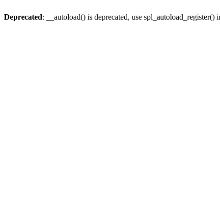
Deprecated
: __autoload() is deprecated, use spl_autoload_register() 