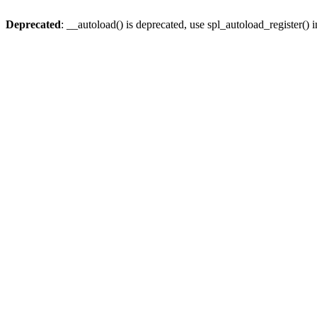
Deprecated
: __autoload() is deprecated, use spl_autoload_register() 