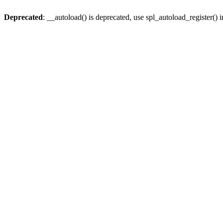
Deprecated
: __autoload() is deprecated, use spl_autoload_register() 